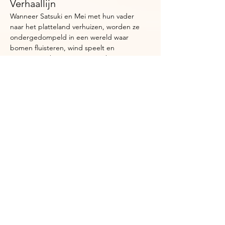
Verhaallijn
Wanneer Satsuki en Mei met hun vader 
naar het platteland verhuizen, worden ze 
ondergedompeld in een wereld waar 
bomen fluisteren, wind speelt en 
mysterieuze bosgeesten verschijnen. 
Totoro, een zachte reus met een brede 
glimlach, wordt hun stille bondgenoot in 
een tijd van verandering.
My Neighbour Totoro
 is geen avontuur met 
plotwendingen — het is een gevoel. Een 
film die je herinnert aan hoe kijken ooit 
voelde, voordat alles moest.
Praktische Informatie
📍 
Locatie
: Lobroekdok – CineDocks 
openluchtbios
🪑 
Comfort
: Breng een dekentje of matje 
mee, we maken het knus
🍵 
Drank & snacks
: Te koop bij Bar Frigo 