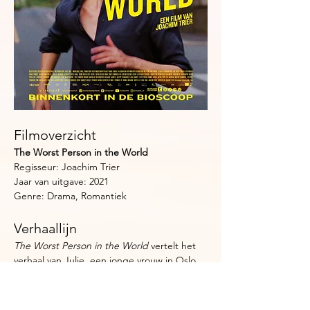
Filmoverzicht
The Worst Person in the World
Regisseur: Joachim Trier
Jaar van uitgave: 2021
Genre: Drama, Romantiek
Verhaallijn
The Worst Person in the World
 vertelt het 
verhaal van Julie, een jonge vrouw in Oslo 
die zich een weg probeert te banen door 
de chaos van liefde, ambitie en zelfbeeld — 
pijnlijk herkenbaar, speels en emotioneel 